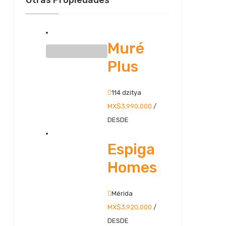
Otras Propiedades
Muré
Plus
114 dzitya
MX$3,990,000
/
DESDE
Espiga
Homes
Mérida
MX$3,920,000
/
DESDE