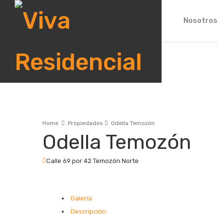
Nosotros
Home
Propiedades
Odella Temozón
Odella Temozón
Calle 69 por 42 Temozón Norte
Galería
Descripción